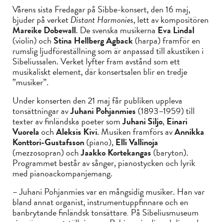
Vårens sista Fredagar på Sibbe-konsert, den 16 maj,
bjuder på verket
Distant Harmonies
, lett av kompositören
Mareike Dobewall
. De svenska musikerna
Eva Lindal
(violin) och
Stina Hellberg Agback
(harpa) framför en
rumslig ljudföreställning som är anpassad till akustiken i
Sibeliussalen. Verket lyfter fram avstånd som ett
musikaliskt element, där konsertsalen blir en tredje
”musiker”.
Under konserten den 21 maj får publiken uppleva
tonsättningar av
Juhani Pohjanmies
(1893–1959) till
texter av finländska poeter som
Juhani Siljo
,
Einari
Vuorela
och
Aleksis Kivi
. Musiken framförs av
Annikka
Konttori-Gustafsson
(piano),
Elli Vallinoja
(mezzosopran) och
Jaakko Kortekangas
(baryton).
Programmet består av sånger, pianostycken och lyrik
med pianoackompanjemang.
– Juhani Pohjanmies var en mångsidig musiker. Han var
bland annat organist, instrumentuppfinnare och en
banbrytande finländsk tonsättare
.
På Sibeliusmuseum