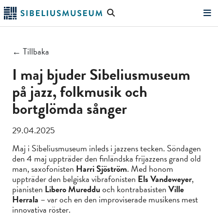
Hoppa
Sök
till
på
"Sök"
huvudinnehållet
webbplatsen
← Tillbaka
I maj bjuder Sibeliusmuseum
på jazz, folkmusik och
bortglömda sånger
29.04.2025
Maj i Sibeliusmuseum inleds i jazzens tecken. Söndagen
den 4 maj uppträder den finländska frijazzens grand old
man, saxofonisten
Harri Sjöström
. Med honom
uppträder den belgiska vibrafonisten
Els Vandeweyer
,
pianisten
Libero Mureddu
och kontrabasisten
Ville
Herrala
– var och en den improviserade musikens mest
innovativa röster.