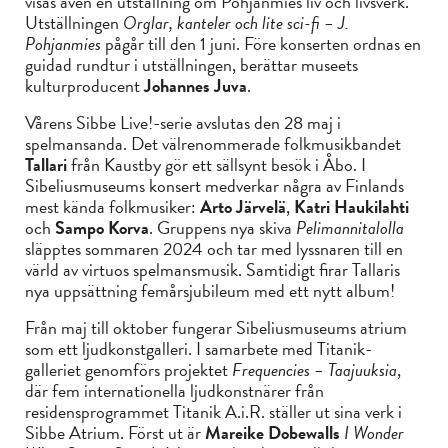
visas även en utställning om Pohjanmies liv och livsverk.
Utställningen
Orglar, kanteler och lite sci-fi – J.
Pohjanmies
pågår till den 1 juni. Före konserten ordnas en
guidad rundtur i utställningen, berättar museets
kulturproducent
Johannes Juva
.
Vårens Sibbe Live!-serie avslutas den 28 maj i
spelmansanda. Det välrenommerade folkmusikbandet
Tallari
från Kaustby gör ett sällsynt besök i Åbo. I
Sibeliusmuseums konsert medverkar några av Finlands
mest kända folkmusiker:
Arto Järvelä
,
Katri Haukilahti
och
Sampo Korva
. Gruppens nya skiva
Pelimannitalolla
släpptes sommaren 2024 och tar med lyssnaren till en
värld av virtuos spelmansmusik. Samtidigt firar Tallaris
nya uppsättning femårsjubileum med ett nytt album!
Från maj till oktober fungerar Sibeliusmuseums atrium
som ett ljudkonstgalleri. I samarbete med Titanik-
galleriet genomförs projektet
Frequencies – Taajuuksia
,
där fem internationella ljudkonstnärer från
residensprogrammet Titanik A.i.R. ställer ut sina verk i
Sibbe Atrium. Först ut är
Mareike Dobewalls
I Wonder