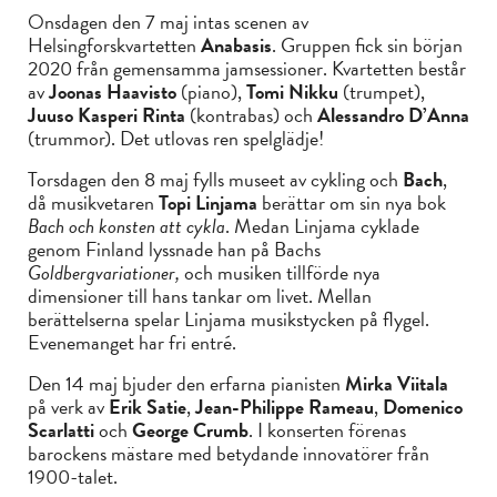
Onsdagen den 7 maj intas scenen av
Helsingforskvartetten
Anabasis
. Gruppen fick sin början
2020 från gemensamma jamsessioner. Kvartetten består
av
Joonas Haavisto
(piano),
Tomi Nikku
(trumpet),
Juuso Kasperi Rinta
(kontrabas) och
Alessandro D’Anna
(trummor). Det utlovas ren spelglädje!
Torsdagen den 8 maj fylls museet av cykling och
Bach
,
då musikvetaren
Topi Linjama
berättar om sin nya bok
Bach och konsten att cykla
. Medan Linjama cyklade
genom Finland lyssnade han på Bachs
Goldbergvariationer,
och musiken tillförde nya
dimensioner till hans tankar om livet. Mellan
berättelserna spelar Linjama musikstycken på flygel.
Evenemanget har fri entré.
Den 14 maj bjuder den erfarna pianisten
Mirka Viitala
på verk av
Erik Satie
,
Jean-Philippe Rameau
,
Domenico
Scarlatti
och
George Crumb
. I konserten förenas
barockens mästare med betydande innovatörer från
1900-talet.