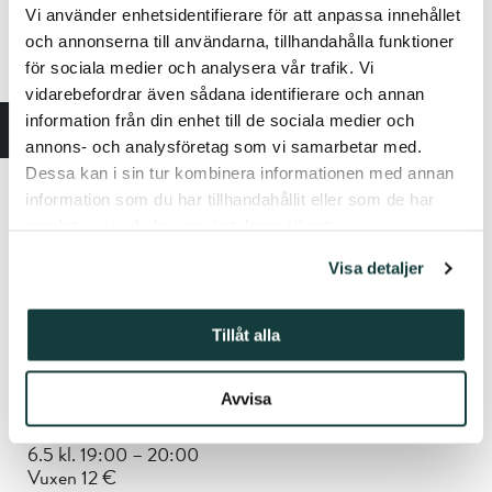
Vi använder enhetsidentifierare för att anpassa innehållet
Kulturproducent Johannes Juva
och annonserna till användarna, tillhandahålla funktioner
tel. 050 409 6436
för sociala medier och analysera vår trafik. Vi
johannes.juva@stiftelsenabo.fi
vidarebefordrar även sådana identifierare och annan
sibeliusmuseum.fi
information från din enhet till de sociala medier och
Biskopsgatan 17, 20500 Åbo
annons- och analysföretag som vi samarbetar med.
Dessa kan i sin tur kombinera informationen med annan
Information om alla vårens konserter i Sibeliusmuseum
information som du har tillhandahållit eller som de har
hittas på
webben
. Lippupiste debiterar en
samlat in när du har använt deras tjänster.
beställningsavgift (från 1,50 € + 0,65 % av
beställningen) för biljetter köpta via dem.
Visa detaljer
Sjöström, Vandeweyer, Mureddu, Herrala
4.5 kl. 15:00 – 16:00
Tillåt alla
Vuxen 15 €
Studerande/pensionär 12 €
Avvisa
Opena-kuoron kevätkonsertti: Love is Love – Rakkaus
voittaa
6.5 kl. 19:00 – 20:00
Vuxen 12 €