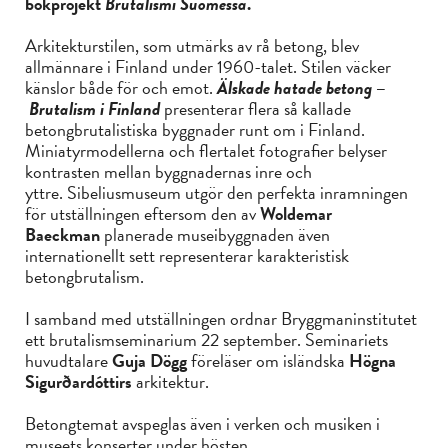
bokprojekt
Brutalismi Suomessa
.
Arkitekturstilen, som utmärks av rå betong, blev
allmännare i Finland under 1960-talet. Stilen väcker
känslor både för och emot.
Älskade hatade betong
–
Brutalism i Finland
presenterar flera så kallade
betongbrutalistiska byggnader runt om i Finland.
Miniatyrmodellerna och flertalet fotografier belyser
kontrasten mellan byggnadernas inre och
yttre. Sibeliusmuseum utgör den perfekta inramningen
för utställningen eftersom den av
Woldemar
Baeckman
planerade museibyggnaden även
internationellt sett representerar karakteristisk
betongbrutalism.
I samband med utställningen ordnar Bryggmaninstitutet
ett brutalismseminarium 22 september. Seminariets
huvudtalare
Guja Dögg
föreläser om isländska
Högna
Sigurðardóttirs
arkitektur.
Betongtemat avspeglas även i verken och musiken i
museets konserter under hösten.