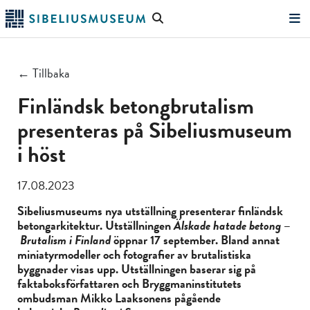
Hoppa
Sök
till
på
"Sök"
huvudinnehållet
webbplatsen
← Tillbaka
Finländsk betongbrutalism
presenteras på Sibeliusmuseum
i höst
17.08.2023
Sibeliusmuseums nya utställning presenterar finländsk
betongarkitektur. Utställningen
Älskade hatade betong
–
Brutalism i Finland
öppnar 17 september. Bland annat
miniatyrmodeller och fotografier av brutalistiska
byggnader visas upp. Utställningen baserar sig på
faktaboksförfattaren och Bryggmaninstitutets
ombudsman Mikko Laaksonens pågående