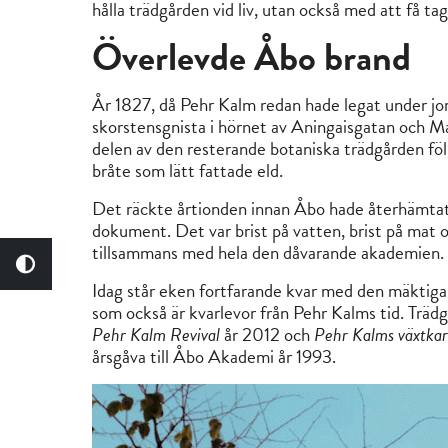
hålla trädgården vid liv, utan också med att få tag
Överlevde Åbo brand
År 1827, då Pehr Kalm redan hade legat under jor
skorstensgnista i hörnet av Aningaisgatan och Ma
delen av den resterande botaniska trädgården föll
bråte som lätt fattade eld.
Det räckte årtionden innan Åbo hade återhämtat s
dokument. Det var brist på vatten, brist på mat o
tillsammans med hela den dåvarande akademien. D
Idag står eken fortfarande kvar med den mäktiga 
som också är kvarlevor från Pehr Kalms tid. Trä
Pehr Kalm Revival
år 2012 och
Pehr Kalms växtka
årsgåva till Åbo Akademi år 1993.