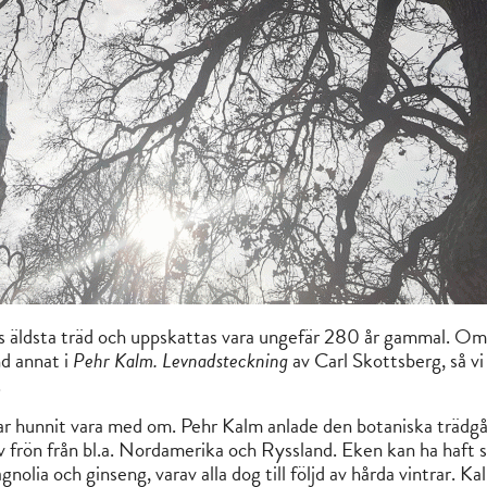
os äldsta träd och uppskattas vara ungefär 280 år gammal. Om
d annat i
Pehr Kalm. Levnadsteckning
av Carl Skottsberg, så vi
.
 har hunnit vara med om. Pehr Kalm anlade den botaniska trädg
 frön från bl.a. Nordamerika och Ryssland. Eken kan ha haft s
nolia och ginseng, varav alla dog till följd av hårda vintrar. Kal