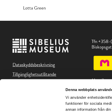
Lotta Green
Tfn +358-
Biskopsgat
Dataskyddsbeskrivning
Tillgänglighetsutlåtande
Museikorte
Denna webbplats använde
Du hittar o
Vi använder enhetsidentifie
i Åboregion
funktioner för sociala medi
annan information från din