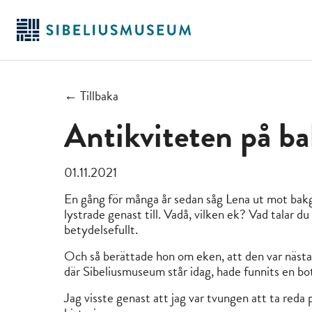
Hoppa
till
huvudinnehållet
← Tillbaka
Antikviteten på b
01.11.2021
En gång för många år sedan såg Lena ut mot bak
lystrade genast till. Vadå, vilken ek? Vad talar 
betydelsefullt.
Och så berättade hon om eken, att den var nästa
där Sibeliusmuseum står idag, hade funnits en bot
Jag visste genast att jag var tvungen att ta reda