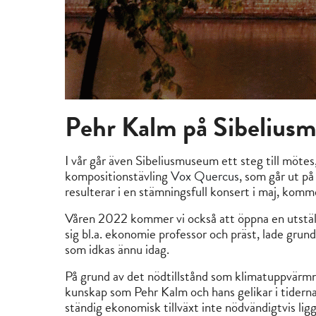
Pehr Kalm på Sibelius
I vår går även Sibeliusmuseum ett steg till möte
kompositionstävling
Vox Quercus
, som går ut på
resulterar i en stämningsfull konsert i maj, kom
Våren 2022 kommer vi också att öppna en utstäl
sig bl.a. ekonomie professor och präst, lade grun
som idkas ännu idag.
På grund av det nödtillstånd som klimatuppvärmni
kunskap som Pehr Kalm och hans gelikar i tiderna 
ständig ekonomisk tillväxt inte nödvändigtvis lig