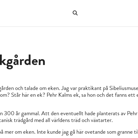
Sök
på
"Sök"
webbplatsen
akgården
gården och talade om eken. Jag var praktikant på Sibeliusmus
du om? Står här en ek? Pehr Kalms ek, sa hon och det fanns ett 
n 300 år gammal. Att den eventuellt hade planterats av Pehr 
anisk trädgård med all världens träd och växtarter.
 på mer om eken. Inte kunde jag gå här ovetande som granne til