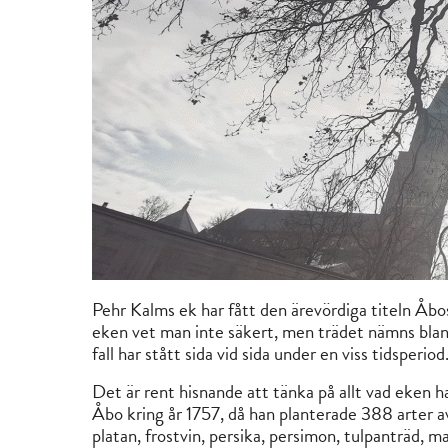
Pehr Kalms ek har fått den ärevördiga titeln Åb
eken vet man inte säkert, men trädet nämns blan
fall har stått sida vid sida under en viss tidsperiod
Det är rent hisnande att tänka på allt vad eken
Åbo kring år 1757, då han planterade 388 arter av
platan, frostvin, persika, persimon, tulpanträd, mag