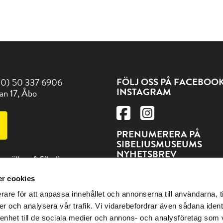
FÖLJ OSS PÅ FACEBOO
(0) 50 337 6906
INSTAGRAM
an 17, Åbo
PRENUMERERA PÅ
SIBELIUSMUSEUMS
NYHETSBREV
t gäller på Sibeliusmuseum
PRENUMERERA
r cookies
ss och andra sevärdheter
rare för att anpassa innehållet och annonserna till användarna, t
en på adressen Visitturku.fi
er och analysera vår trafik. Vi vidarebefordrar även sådana ident
 enhet till de sociala medier och annons- och analysföretag som