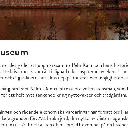
museum
s, när det gäller att uppmärksamma Pehr Kalm och hans histori
 att skriva musik som är tillägnad eller inspirerad av eken. I
mer också gardinerna att dras upp på museet och möjligheten a
lning om Pehr Kalm. Denna intressanta vetenskapsman, som f
d för ett helt nytt tänkande kring nyttoväxter och trädgårdshu
ngen och rådande ekonomiska värderingar har försatt oss i, är 
lade grunden för: Att bruka jord, dra nytta av växters egenska
ger i fokus. Allt detta, kan eken som ett exempel på en levande