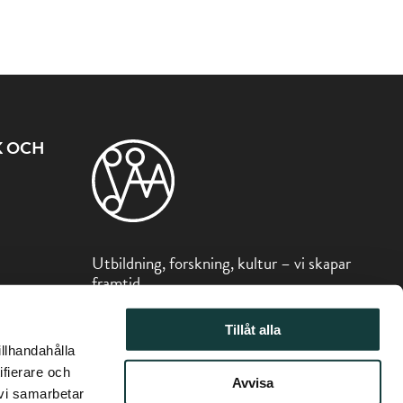
K OCH
Utbildning, forskning, kultur – vi skapar
framtid
Sibeliusmuseum är en del av Stiftelsen
Tillåt alla
för Åbo Akademi.
illhandahålla
ifierare och
Avvisa
 vi samarbetar