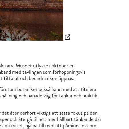
ska arv. Museet utlyste i oktober en
 samband med tävlingen som förhoppningsvis
tt titta ut och beundra eken öppnas.
örutom botaniker också hann med att titulera
shållning och banade väg för tankar och praktik
det åter oerhört viktigt att sätta fokus på den
per och återgå till ett mer hållbart tänkande där
 antikvitet, hjälpa till med att påminna oss om.