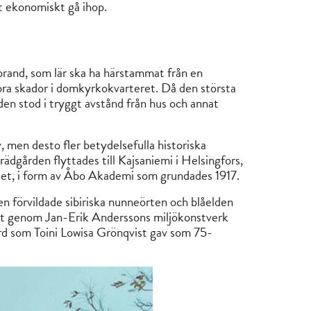
att ekonomiskt gå ihop.
brand, som lär ska ha härstammat från en
tora skador i domkyrkokvarteret. Då den största
 den stod i tryggt avstånd från hus och annat
 men desto fler betydelsefulla historiska
ädgården flyttades till Kajsaniemi i Helsingfors,
itet, i form av Åbo Akademi som grundades 1917.
n förvildade sibiriska nunneörten och blåelden
nat genom Jan-Erik Anderssons miljökonstverk
ård som Toini Lowisa Grönqvist gav som 75-