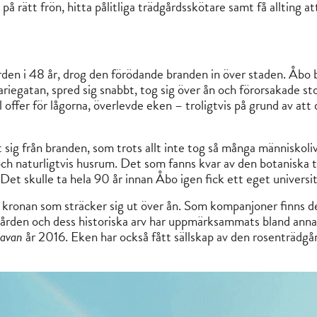
 på rätt frön, hitta pålitliga trädgårdsskötare samt få allting 
den i 48 år, drog den förödande branden in över staden. Åbo 
riegatan, spred sig snabbt, tog sig över ån och förorsakade s
 offer för lågorna, överlevde eken – troligtvis på grund av att
ig från branden, som trots allt inte tog så många människoliv,
ch naturligtvis husrum. Det som fanns kvar av den botaniska tr
et skulle ta hela 90 år innan Åbo igen fick ett eget univers
kronan som sträcker sig ut över ån. Som kompanjoner finns de
dgården och dess historiska arv har uppmärksammats bland an
ravan
år 2016. Eken har också fått sällskap av den rosenträdg